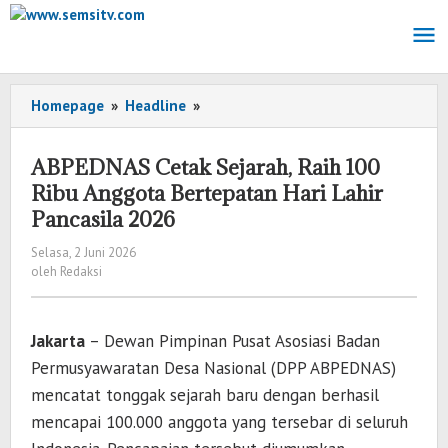
Lewati
ke
konten
Homepage
»
Headline
»
ABPEDNAS
Cetak
Sejarah,
ABPEDNAS Cetak Sejarah, Raih 100
Raih
Ribu Anggota Bertepatan Hari Lahir
100
Pancasila 2026
Ribu
Anggota
Selasa, 2 Juni 2026
oleh
Bertepatan
oleh
Redaksi
Redaksi
Hari
Lahir
Pancasila
Jakarta
– Dewan Pimpinan Pusat Asosiasi Badan
2026
Permusyawaratan Desa Nasional (DPP ABPEDNAS)
mencatat tonggak sejarah baru dengan berhasil
mencapai 100.000 anggota yang tersebar di seluruh