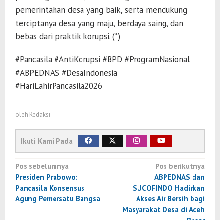
pemerintahan desa yang baik, serta mendukung
terciptanya desa yang maju, berdaya saing, dan
bebas dari praktik korupsi. (*)
#Pancasila #AntiKorupsi #BPD #ProgramNasional
#ABPEDNAS #DesaIndonesia
#HariLahirPancasila2026
oleh
Redaksi
Ikuti Kami Pada
Navigasi
Pos sebelumnya
Pos berikutnya
pos
Presiden Prabowo:
ABPEDNAS dan
Pancasila Konsensus
SUCOFINDO Hadirkan
Agung Pemersatu Bangsa
Akses Air Bersih bagi
Masyarakat Desa di Aceh