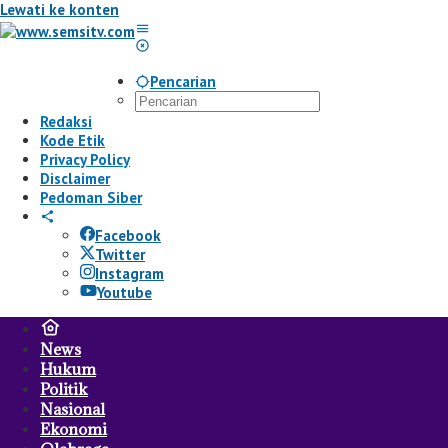
Lewati ke konten
Pencarian
Redaksi
Kode Etik
Privacy Policy
Disclaimer
Pedoman Siber
Facebook
Twitter
Instagram
Youtube
News
Hukum
Politik
Nasional
Ekonomi