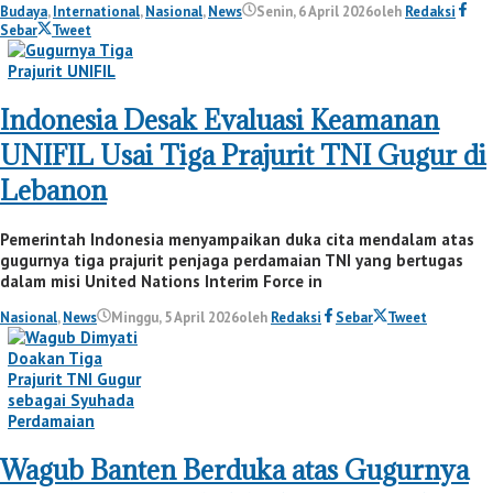
Budaya
,
International
,
Nasional
,
News
Senin, 6 April 2026
oleh
Redaksi
Sebar
Tweet
Indonesia Desak Evaluasi Keamanan
UNIFIL Usai Tiga Prajurit TNI Gugur di
Lebanon
Pemerintah Indonesia menyampaikan duka cita mendalam atas
gugurnya tiga prajurit penjaga perdamaian TNI yang bertugas
dalam misi United Nations Interim Force in
Nasional
,
News
Minggu, 5 April 2026
oleh
Redaksi
Sebar
Tweet
Wagub Banten Berduka atas Gugurnya