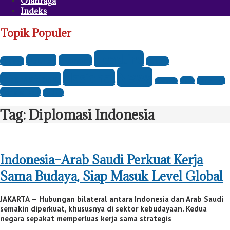
Olahraga
Indeks
Topik Populer
Headline
Daerah
Ekonomi
Budaya
Hukum
News
Nasional
International
Parlemen
Opini
Olahraga
Pendidikan
Politik
Tag:
Diplomasi Indonesia
Indonesia–Arab Saudi Perkuat Kerja
Sama Budaya, Siap Masuk Level Global
JAKARTA — Hubungan bilateral antara Indonesia dan Arab Saudi
semakin diperkuat, khususnya di sektor kebudayaan. Kedua
negara sepakat memperluas kerja sama strategis