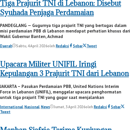
Tiga Prajurit TNI di Lebanon: Disebut
Syuhada Penjaga Perdamaian
PANDEGLANG — Gugurnya tiga prajurit TNI yang bertugas dalam
misi perdamaian PBB di Lebanon mendapat perhatian khusus dari
Wakil Gubernur Banten, Achmad
Daerah
Sabtu, 4 April 2026
oleh
Redaksi
Sebar
Tweet
Upacara Militer UNIFIL Iringi
Kepulangan 3 Prajurit TNI dari Lebanon
JAKARTA – Pasukan Perdamaian PBB, United Nations Interim
Force in Lebanon (UNIFIL), menggelar upacara penghormatan
untuk tiga prajurit TNI yang gugur saat menjalankan
International
,
Nasional
,
News
Jumat, 3 April 2026
oleh
Redaksi
Sebar
Tweet