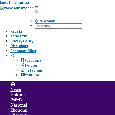
Lewati ke konten
Pencarian
Redaksi
Kode Etik
Privacy Policy
Disclaimer
Pedoman Siber
Facebook
Twitter
Instagram
Youtube
News
Hukum
Politik
Nasional
Ekonomi