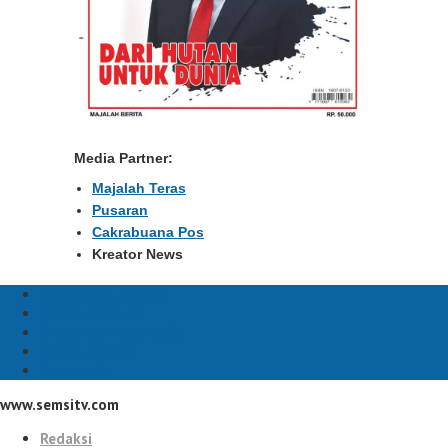
Media Partner:
Majalah Teras
Pusaran
Cakrabuana Pos
Kreator News
Prabowo Subianto
Berita Nasional
Diplomasi Indonesia
berita terkini
Indonesia
www.semsitv.com
Redaksi