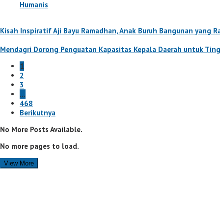
Humanis
Kisah Inspiratif Aji Bayu Ramadhan, Anak Buruh Bangunan yang R
Mendagri Dorong Penguatan Kapasitas Kepala Daerah untuk Ting
1
2
3
…
468
Berikutnya
No More Posts Available.
No more pages to load.
View More