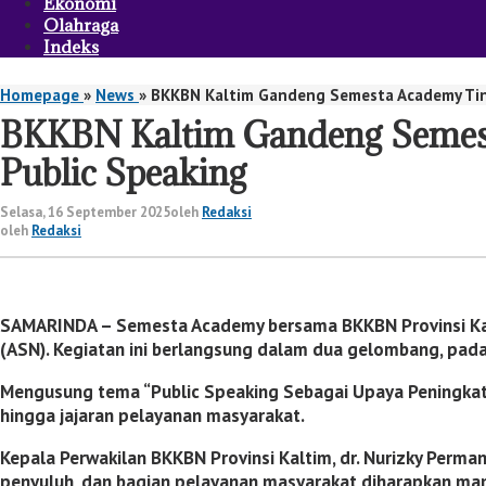
Ekonomi
Olahraga
Indeks
Homepage
»
News
»
BKKBN Kaltim Gandeng Semesta Academy Tin
BKKBN Kaltim Gandeng Semest
Public Speaking
Selasa, 16 September 2025
oleh
Redaksi
oleh
Redaksi
SAMARINDA – Semesta Academy bersama BKKBN Provinsi Kali
(ASN). Kegiatan ini berlangsung dalam dua gelombang, pa
Mengusung tema “Public Speaking Sebagai Upaya Peningkata
hingga jajaran pelayanan masyarakat.
Kepala Perwakilan BKKBN Provinsi Kaltim, dr. Nurizky Perm
penyuluh, dan bagian pelayanan masyarakat diharapkan mam