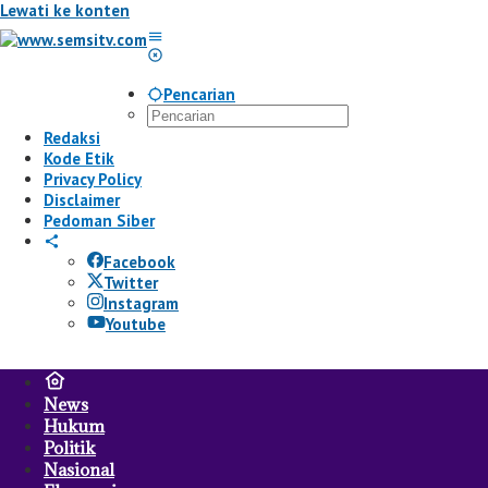
Lewati ke konten
Pencarian
Redaksi
Kode Etik
Privacy Policy
Disclaimer
Pedoman Siber
Facebook
Twitter
Instagram
Youtube
News
Hukum
Politik
Nasional