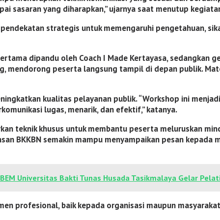
i sasaran yang diharapkan,” ujarnya saat menutup kegiata
pendekatan strategis untuk memengaruhi pengetahuan, sika
tama dipandu oleh Coach I Made Kertayasa, sedangkan gel
, mendorong peserta langsung tampil di depan publik. Materi 
ngkatkan kualitas pelayanan publik. “Workshop ini menjadi 
komunikasi lugas, menarik, dan efektif,” katanya.
an teknik khusus untuk membantu peserta meluruskan mindse
a, insan BKKBN semakin mampu menyampaikan pesan kepada
EM Universitas Bakti Tunas Husada Tasikmalaya Gelar Pelat
en profesional, baik kepada organisasi maupun masyarakat