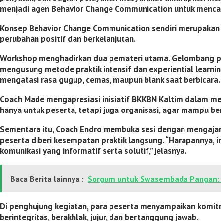
menjadi agen Behavior Change Communication untuk mencapa
Konsep Behavior Change Communication sendiri merupakan 
perubahan positif dan berkelanjutan.
Workshop menghadirkan dua pemateri utama. Gelombang per
mengusung metode praktik intensif dan experiential learning
mengatasi rasa gugup, cemas, maupun blank saat berbicara.
Coach Made mengapresiasi inisiatif BKKBN Kaltim dalam meni
hanya untuk peserta, tetapi juga organisasi, agar mampu ber
Sementara itu, Coach Endro membuka sesi dengan mengajark
peserta diberi kesempatan praktik langsung. “Harapanny
komunikasi yang informatif serta solutif,” jelasnya.
Baca Berita lainnya :
Sorgum untuk Swasembada Pangan: B
Di penghujung kegiatan, para peserta menyampaikan komitm
berintegritas, berakhlak, jujur, dan bertanggung jawab.