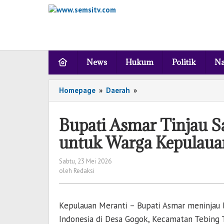
Lewati
ke
konten
News
Hukum
Politik
Na
Homepage
»
Daerah
»
Bupati
Asmar
Tinjau
Bupati Asmar Tinjau S
Sapi
Kurban
untuk Warga Kepulaua
Bantuan
Presiden
Sabtu, 23 Mei 2026
oleh
untuk
oleh
Redaksi
Redaksi
Warga
Kepulauan
Meranti
Kepulauan Meranti – Bupati
Asmar
meninjau l
Indonesia di Desa Gogok, Kecamatan Tebing T