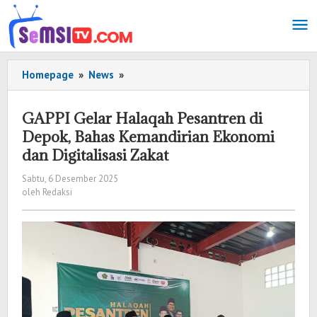
Lewati
ke
konten
Homepage
»
News
»
GAPPI
Gelar
Halaqah
GAPPI Gelar Halaqah Pesantren di
Pesantren
Depok, Bahas Kemandirian Ekonomi
di
dan Digitalisasi Zakat
Depok,
Bahas
Sabtu, 6 Desember 2025
oleh
Kemandirian
oleh
Redaksi
Redaksi
Ekonomi
dan
Digitalisasi
Zakat