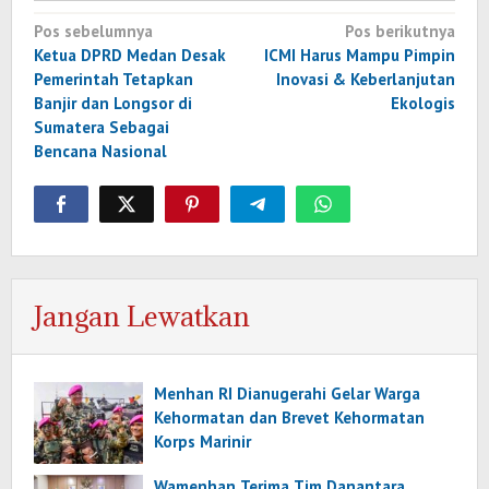
Navigasi
Pos sebelumnya
Pos berikutnya
pos
Ketua DPRD Medan Desak
ICMI Harus Mampu Pimpin
Pemerintah Tetapkan
Inovasi & Keberlanjutan
Banjir dan Longsor di
Ekologis
Sumatera Sebagai
Bencana Nasional
Jangan Lewatkan
Menhan RI Dianugerahi Gelar Warga
Kehormatan dan Brevet Kehormatan
Korps Marinir
Wamenhan Terima Tim Danantara,