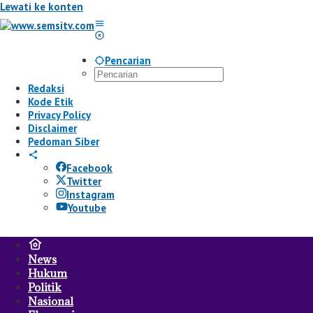
Lewati ke konten
Pencarian
Redaksi
Kode Etik
Privacy Policy
Disclaimer
Pedoman Siber
Facebook
Twitter
Instagram
Youtube
News
Hukum
Politik
Nasional