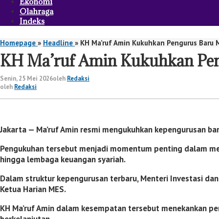
Ekonomi
Olahraga
Indeks
Homepage
»
Headline
»
KH Ma’ruf Amin Kukuhkan Pengurus Baru 
KH Ma’ruf Amin Kukuhkan Pen
Senin, 25 Mei 2026
oleh
Redaksi
oleh
Redaksi
Jakarta —
Ma’ruf Amin
resmi mengukuhkan kepengurusan ba
Pengukuhan tersebut menjadi momentum penting dalam mem
hingga lembaga keuangan syariah.
Dalam struktur kepengurusan terbaru, Menteri Investasi dan 
Ketua Harian MES.
KH Ma’ruf Amin dalam kesempatan tersebut menekankan pent