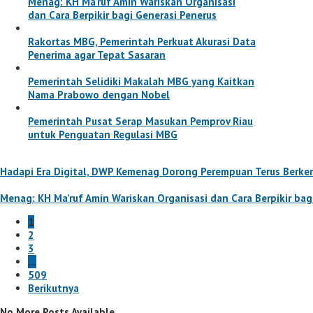
Menag: KH Ma’ruf Amin Wariskan Organisasi
dan Cara Berpikir bagi Generasi Penerus
Rakortas MBG, Pemerintah Perkuat Akurasi Data
Penerima agar Tepat Sasaran
Pemerintah Selidiki Makalah MBG yang Kaitkan
Nama Prabowo dengan Nobel
Pemerintah Pusat Serap Masukan Pemprov Riau
untuk Penguatan Regulasi MBG
Hadapi Era Digital, DWP Kemenag Dorong Perempuan Terus Berk
Menag: KH Ma’ruf Amin Wariskan Organisasi dan Cara Berpikir bag
1
2
3
…
509
Berikutnya
No More Posts Available.