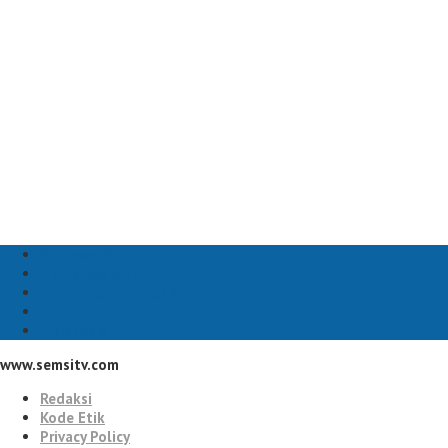
Prabowo Subianto
Berita Nasional
Diplomasi Indonesia
berita terkini
Indonesia
www.semsitv.com
Redaksi
Kode Etik
Privacy Policy