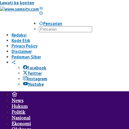
Lewati ke konten
Pencarian
Redaksi
Kode Etik
Privacy Policy
Disclaimer
Pedoman Siber
Facebook
Twitter
Instagram
Youtube
News
Hukum
Politik
Nasional
Ekonomi