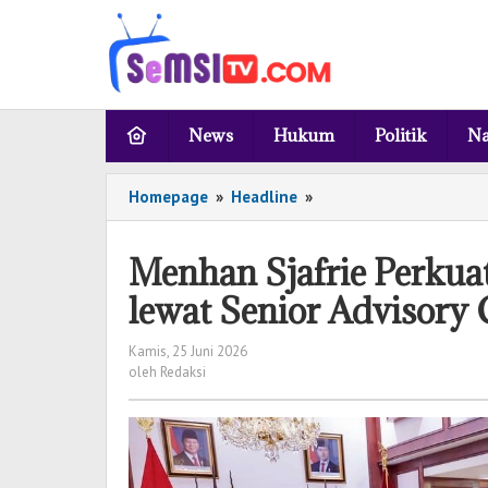
Lewati
ke
konten
News
Hukum
Politik
Na
Homepage
»
Headline
»
Menhan
Sjafrie
Perkuat
Menhan Sjafrie Perkua
Hubungan
Indonesia–
lewat Senior Advisor
Australia
lewat
Kamis, 25 Juni 2026
oleh
Senior
oleh
Redaksi
Redaksi
Advisory
Group
IKAHAN