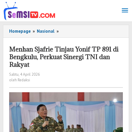
Lewati
ke
konten
Homepage
»
Nasional
»
Menhan
Sjafrie
Tinjau
Menhan Sjafrie Tinjau Yonif TP 891 di
Yonif
Bengkulu, Perkuat Sinergi TNI dan
TP
Rakyat
891
di
Sabtu, 4 April 2026
oleh
Bengkulu,
oleh
Redaksi
Redaksi
Perkuat
Sinergi
TNI
dan
Rakyat