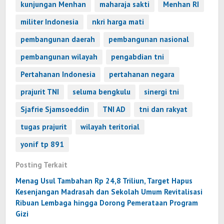
kunjungan Menhan
maharaja sakti
Menhan RI
militer Indonesia
nkri harga mati
pembangunan daerah
pembangunan nasional
pembangunan wilayah
pengabdian tni
Pertahanan Indonesia
pertahanan negara
prajurit TNI
seluma bengkulu
sinergi tni
Sjafrie Sjamsoeddin
TNI AD
tni dan rakyat
tugas prajurit
wilayah teritorial
yonif tp 891
Posting Terkait
Menag Usul Tambahan Rp 24,8 Triliun, Target Hapus
Kesenjangan Madrasah dan Sekolah Umum Revitalisasi
Ribuan Lembaga hingga Dorong Pemerataan Program
Gizi