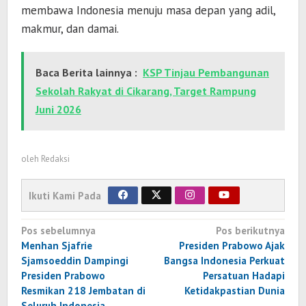
membawa Indonesia menuju masa depan yang adil,
makmur, dan damai.
Baca Berita lainnya :
KSP Tinjau Pembangunan
Sekolah Rakyat di Cikarang, Target Rampung
Juni 2026
oleh
Redaksi
Ikuti Kami Pada
Navigasi
Pos sebelumnya
Pos berikutnya
pos
Menhan Sjafrie
Presiden Prabowo Ajak
Sjamsoeddin Dampingi
Bangsa Indonesia Perkuat
Presiden Prabowo
Persatuan Hadapi
Resmikan 218 Jembatan di
Ketidakpastian Dunia
Seluruh Indonesia