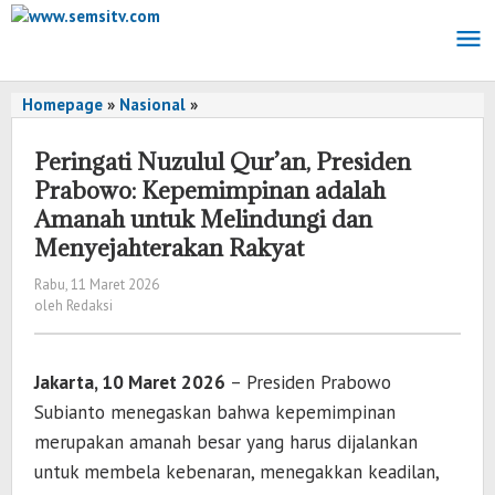
Lewati
ke
konten
Homepage
»
Nasional
»
Peringati
Nuzulul
Qur’an,
Peringati Nuzulul Qur’an, Presiden
Presiden
Prabowo: Kepemimpinan adalah
Prabowo:
Amanah untuk Melindungi dan
Kepemimpinan
Menyejahterakan Rakyat
adalah
Amanah
Rabu, 11 Maret 2026
oleh
untuk
oleh
Redaksi
Redaksi
Melindungi
dan
Menyejahterakan
Jakarta, 10 Maret 2026
– Presiden
Prabowo
Rakyat
Subianto
menegaskan bahwa kepemimpinan
merupakan amanah besar yang harus dijalankan
untuk membela kebenaran, menegakkan keadilan,