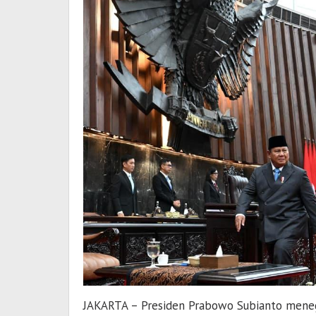
JAKARTA – Presiden
Prabowo Subianto
meneg