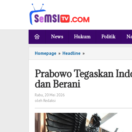
Lewati
ke
konten
News
Hukum
Politik
Na
Homepage
»
Headline
»
Prabowo
Tegaskan
Indonesia
Prabowo Tegaskan Ind
Butuh
Pengusaha
dan Berani
Besar
dan
Rabu, 20 Mei 2026
oleh
Berani
oleh
Redaksi
Redaksi