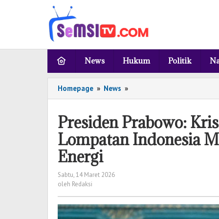
Lewati
ke
konten
News
Hukum
Politik
Na
Homepage
»
News
»
Presiden
Prabowo:
Krisis
Presiden Prabowo: Kri
Global
Mempercepat
Lompatan Indonesia 
Lompatan
Energi
Indonesia
Menuju
Swasembada
Sabtu, 14 Maret 2026
oleh
oleh
Redaksi
Redaksi
Pangan
dan
Energi