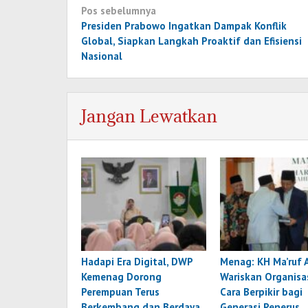
Navigasi
Pos sebelumnya
pos
Presiden Prabowo Ingatkan Dampak Konflik
Global, Siapkan Langkah Proaktif dan Efisiensi
Nasional
Jangan Lewatkan
Hadapi Era Digital, DWP
Menag: KH Ma’ruf 
Kemenag Dorong
Wariskan Organisa
Perempuan Terus
Cara Berpikir bagi
Berkembang dan Berdaya
Generasi Penerus