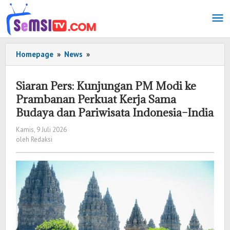
Lewati
ke
konten
Homepage
»
News
»
Siaran
Pers:
Kunjungan
Siaran Pers: Kunjungan PM Modi ke
PM
Prambanan Perkuat Kerja Sama
Modi
Budaya dan Pariwisata Indonesia–India
ke
Prambanan
Kamis, 9 Juli 2026
oleh
Perkuat
oleh
Redaksi
Redaksi
Kerja
Sama
Budaya
dan
Pariwisata
Indonesia–
India