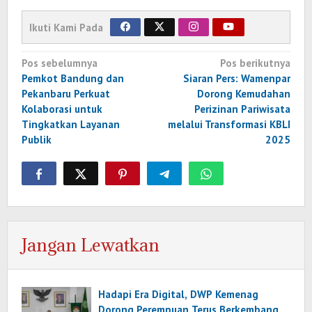
Ikuti Kami Pada
Navigasi
Pos sebelumnya
Pos berikutnya
pos
Pemkot Bandung dan
Siaran Pers: Wamenpar
Pekanbaru Perkuat
Dorong Kemudahan
Kolaborasi untuk
Perizinan Pariwisata
Tingkatkan Layanan
melalui Transformasi KBLI
Publik
2025
Jangan Lewatkan
Hadapi Era Digital, DWP Kemenag
Dorong Perempuan Terus Berkembang