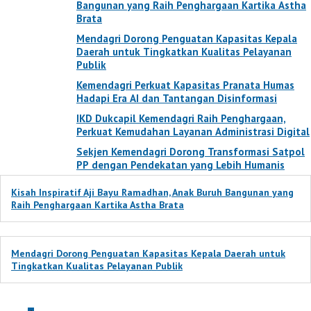
Bangunan yang Raih Penghargaan Kartika Astha
Brata
Mendagri Dorong Penguatan Kapasitas Kepala
Daerah untuk Tingkatkan Kualitas Pelayanan
Publik
Kemendagri Perkuat Kapasitas Pranata Humas
Hadapi Era AI dan Tantangan Disinformasi
IKD Dukcapil Kemendagri Raih Penghargaan,
Perkuat Kemudahan Layanan Administrasi Digital
Sekjen Kemendagri Dorong Transformasi Satpol
PP dengan Pendekatan yang Lebih Humanis
Kisah Inspiratif Aji Bayu Ramadhan, Anak Buruh Bangunan yang
Raih Penghargaan Kartika Astha Brata
Mendagri Dorong Penguatan Kapasitas Kepala Daerah untuk
Tingkatkan Kualitas Pelayanan Publik