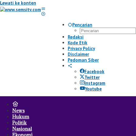
Lewati ke konten
Pencarian
Redaksi
Kode Etik
Privacy Policy
Disclaimer
Pedoman Siber
Facebook
Twitter
Instagram
Youtube
News
Hukum
Politik
Nasional
Ekonomi