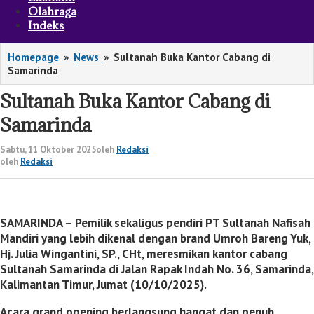
Olahraga
Indeks
Homepage
»
News
»
Sultanah Buka Kantor Cabang di
Samarinda
Sultanah Buka Kantor Cabang di
Samarinda
Sabtu, 11 Oktober 2025
oleh
Redaksi
oleh
Redaksi
SAMARINDA – Pemilik sekaligus pendiri PT Sultanah Nafisah
Mandiri yang lebih dikenal dengan brand Umroh Bareng Yuk,
Hj. Julia Wingantini, SP., CHt, meresmikan kantor cabang
Sultanah Samarinda di Jalan Rapak Indah No. 36, Samarinda,
Kalimantan Timur, Jumat (10/10/2025).
Acara grand opening berlangsung hangat dan penuh