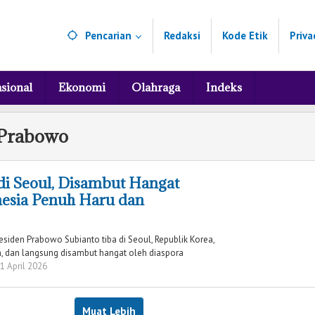
Pencarian
Redaksi
Kode Etik
Priva
sional
Ekonomi
Olahraga
Indeks
 Prabowo
di Seoul, Disambut Hangat
nesia Penuh Haru dan
esiden Prabowo Subianto tiba di Seoul, Republik Korea,
, dan langsung disambut hangat oleh diaspora
 1 April 2026
oleh
Redaksi
Muat Lebih