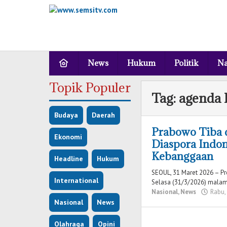
Lewati
ke
konten
News
Hukum
Politik
Na
Topik Populer
Tag:
agenda
Budaya
Daerah
Prabowo Tiba 
Ekonomi
Diaspora Indo
Kebanggaan
Headline
Hukum
SEOUL, 31 Maret 2026 – Pr
International
Selasa (31/3/2026) malam
Nasional
,
News
Rabu,
Nasional
News
Olahraga
Opini