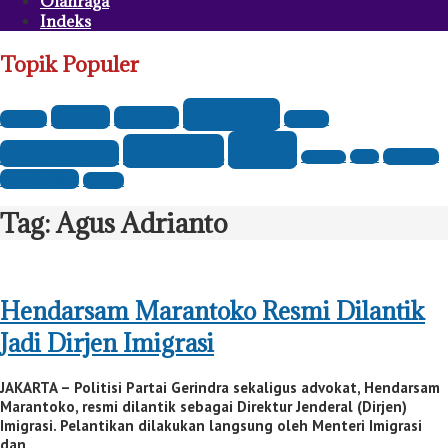
Olahraga
Indeks
Topik Populer
Headline
Daerah
Ekonomi
Budaya
Hukum
News
Nasional
International
Parlemen
Opini
Olahraga
Pendidikan
Politik
Tag:
Agus Adrianto
Hendarsam Marantoko Resmi Dilantik
Jadi Dirjen Imigrasi
JAKARTA – Politisi Partai Gerindra sekaligus advokat, Hendarsam
Marantoko, resmi dilantik sebagai Direktur Jenderal (Dirjen)
Imigrasi. Pelantikan dilakukan langsung oleh Menteri Imigrasi
dan