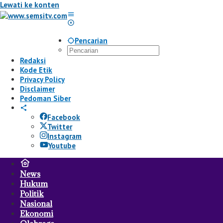
Lewati ke konten
Pencarian
Redaksi
Kode Etik
Privacy Policy
Disclaimer
Pedoman Siber
Facebook
Twitter
Instagram
Youtube
News
Hukum
Politik
Nasional
Ekonomi