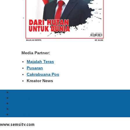
Media Partner:
Majalah Teras
Pusaran
Cakrabuana Pos
Kreator News
Prabowo Subianto
Berita Nasional
Diplomasi Indonesia
berita terkini
Indonesia
www.semsitv.com