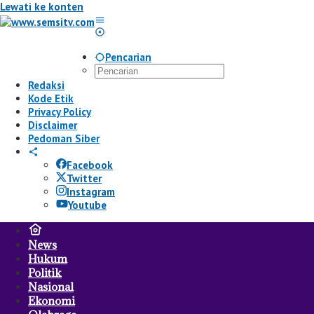
Lewati ke konten
Pencarian
Redaksi
Kode Etik
Privacy Policy
Disclaimer
Pedoman Siber
Facebook
Twitter
Instagram
Youtube
News
Hukum
Politik
Nasional
Ekonomi