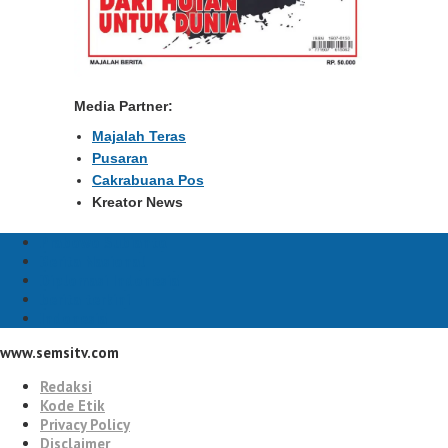
Media Partner:
Majalah Teras
Pusaran
Cakrabuana Pos
Kreator News
Prabowo Subianto
Berita Nasional
Diplomasi Indonesia
berita terkini
Indonesia
www.semsitv.com
Redaksi
Kode Etik
Privacy Policy
Disclaimer