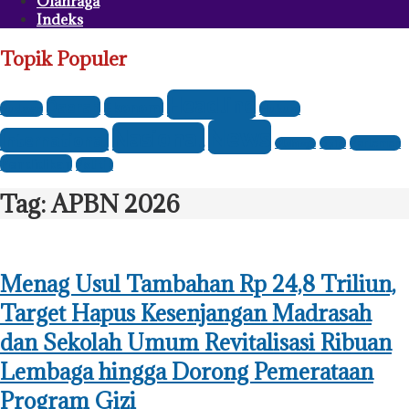
Olahraga
Indeks
Topik Populer
Headline
Daerah
Ekonomi
Budaya
Hukum
News
Nasional
International
Parlemen
Opini
Olahraga
Pendidikan
Politik
Tag:
APBN 2026
Menag Usul Tambahan Rp 24,8 Triliun,
Target Hapus Kesenjangan Madrasah
dan Sekolah Umum Revitalisasi Ribuan
Lembaga hingga Dorong Pemerataan
Program Gizi