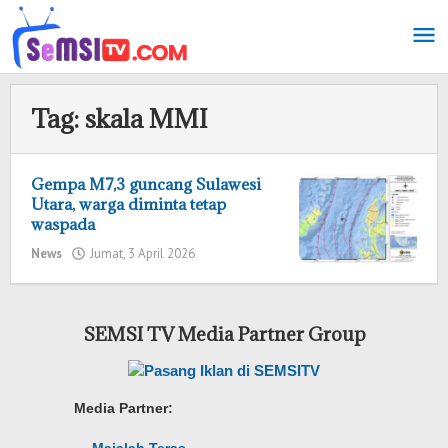
Lewati
ke
konten
Tag:
skala MMI
Gempa M7,3 guncang Sulawesi
Utara, warga diminta tetap
waspada
News
Jumat, 3 April 2026
oleh
Redaksi
SEMSI TV Media Partner Group
Media Partner: