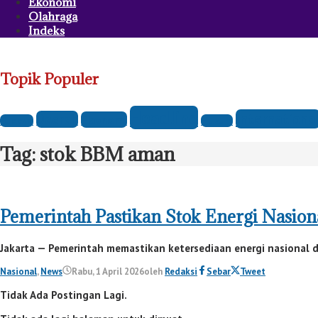
Ekonomi
Olahraga
Indeks
Topik Populer
Headline
Internationa
Daerah
Ekonomi
Budaya
Hukum
Tag:
stok BBM aman
Pemerintah Pastikan Stok Energi Nasio
Jakarta — Pemerintah memastikan ketersediaan energi nasional 
Nasional
,
News
Rabu, 1 April 2026
oleh
Redaksi
Sebar
Tweet
Tidak Ada Postingan Lagi.