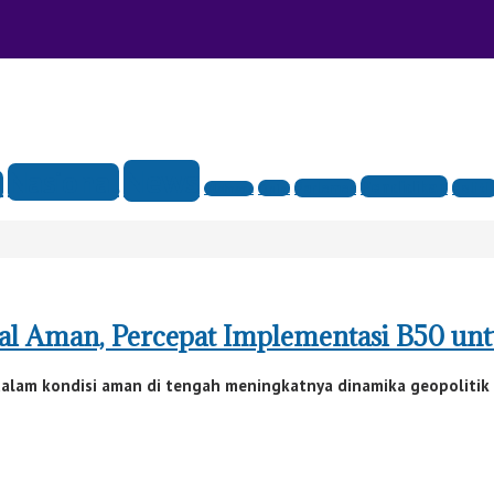
News
Nasional
l
Pendidikan
Parlemen
Politi
Opini
Olahraga
nal Aman, Percepat Implementasi B50 un
dalam kondisi aman di tengah meningkatnya dinamika geopolitik 