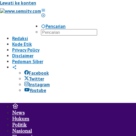
Lewati ke konten
Pencarian
Redaksi
Kode Etik
Privacy Policy
Disclaimer
Pedoman Siber
Facebook
Twitter
Instagram
Youtube
News
Hukum
Politik
Nasional