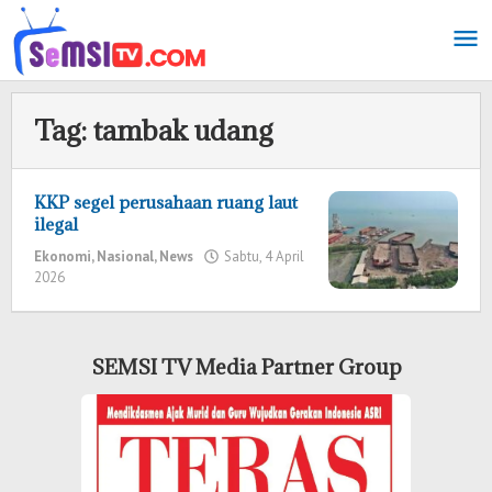
Lewati
ke
konten
Tag:
tambak udang
KKP segel perusahaan ruang laut
ilegal
Ekonomi
,
Nasional
,
News
Sabtu, 4 April
2026
oleh
Redaksi
SEMSI TV Media Partner Group