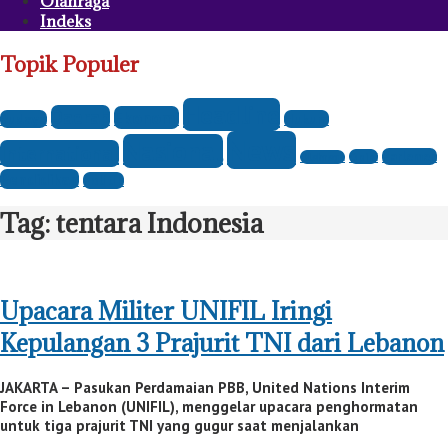
Olahraga
Indeks
Topik Populer
Headline
Daerah
Ekonomi
Budaya
Hukum
News
Nasional
International
Parlemen
Opini
Olahraga
Pendidikan
Politik
Tag:
tentara Indonesia
Upacara Militer UNIFIL Iringi
Kepulangan 3 Prajurit TNI dari Lebanon
JAKARTA – Pasukan Perdamaian PBB, United Nations Interim
Force in Lebanon (UNIFIL), menggelar upacara penghormatan
untuk tiga prajurit TNI yang gugur saat menjalankan