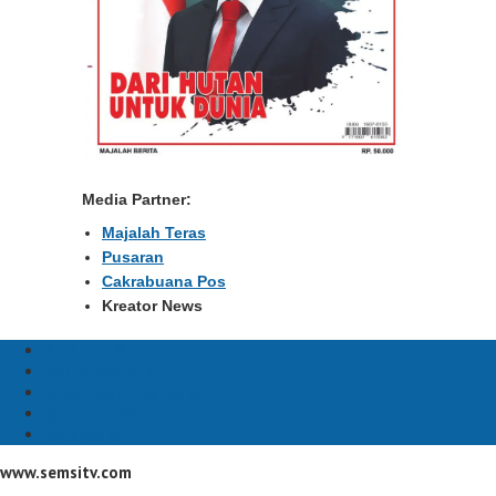
Media Partner:
Majalah Teras
Pusaran
Cakrabuana Pos
Kreator News
Prabowo Subianto
Berita Nasional
Diplomasi Indonesia
berita terkini
Indonesia
www.semsitv.com