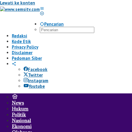
Lewati ke konten
Pencarian
Redaksi
Kode Etik
Privacy Policy
Disclaimer
Pedoman Siber
Facebook
Twitter
Instagram
Youtube
News
Hukum
Politik
Nasional
Ekonomi