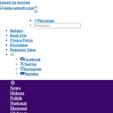
Lewati ke konten
Pencarian
Redaksi
Kode Etik
Privacy Policy
Disclaimer
Pedoman Siber
Facebook
Twitter
Instagram
Youtube
News
Hukum
Politik
Nasional
Ekonomi