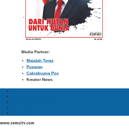
Media Partner:
Majalah Teras
Pusaran
Cakrabuana Pos
Kreator News
Prabowo Subianto
Berita Nasional
Diplomasi Indonesia
berita terkini
Indonesia
www.semsitv.com