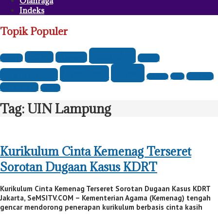
Olahraga
Indeks
Topik Populer
Headline
Daerah
Ekonomi
Budaya
Hukum
News
Nasional
International
Parlemen
Opini
Olahraga
Pendidikan
Politik
Tag:
UIN Lampung
Kurikulum Cinta Kemenag Terseret
Sorotan Dugaan Kasus KDRT
Kurikulum Cinta Kemenag Terseret Sorotan Dugaan Kasus KDRT
Jakarta, SeMSITV.COM – Kementerian Agama (Kemenag) tengah
gencar mendorong penerapan kurikulum berbasis cinta kasih