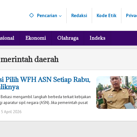
Pencarian
Redaksi
Kode Etik
Priva
sional
Ekonomi
Olahraga
Indeks
merintah daerah
si Pilih WFH ASN Setiap Rabu,
aliknya
 Bekasi mengambil langkah berbeda terkait kebijakan
 aparatur sipil negara (ASN). Jika pemerintah pusat
 5 April 2026
oleh
Redaksi