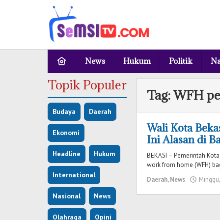
Lewati
ke
konten
News
Hukum
Politik
Na
Topik Populer
Tag:
WFH pe
Budaya
Daerah
Wali Kota Beka
Ekonomi
Ini Alasan di B
Headline
Hukum
BEKASI – Pemerintah Kota
work from home (WFH) bagi
International
Daerah
,
News
Minggu,
Nasional
News
Olahraga
Opini