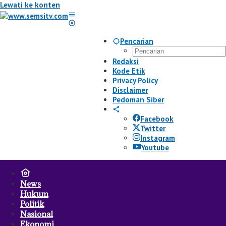
Lewati ke konten
Pencarian
Redaksi
Kode Etik
Privacy Policy
Disclaimer
Pedoman Siber
Facebook
Twitter
Instagram
Youtube
News
Hukum
Politik
Nasional
Ekonomi