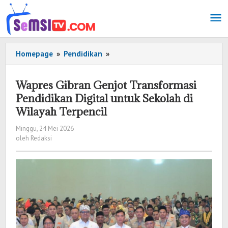
Lewati
ke
konten
Homepage
»
Pendidikan
»
Wapres
Gibran
Genjot
Wapres Gibran Genjot Transformasi
Transformasi
Pendidikan Digital untuk Sekolah di
Pendidikan
Wilayah Terpencil
Digital
untuk
Minggu, 24 Mei 2026
oleh
Sekolah
oleh
Redaksi
Redaksi
di
Wilayah
Terpencil