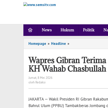
Lewati
ke
konten
News
Hukum
Politik
Na
Homepage
»
Headline
»
Wapres
Gibran
Terima
Wapres Gibran Terima
PPBU
Jombang,
KH Wahab Chasbullah
Hadir
di
Jumat, 8 Mei 2026
oleh
Haul
oleh
Redaksi
Redaksi
KH
Wahab
Chasbullah
JAKARTA — Wakil Presiden RI Gibran Rakabu
Bahrul Ulum (PPBU) Tambakberas Jombang di 