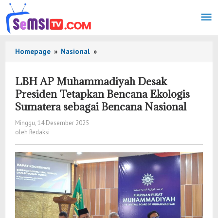
Lewati
ke
konten
Homepage
»
Nasional
»
LBH
AP
Muhammadiyah
LBH AP Muhammadiyah Desak
Desak
Presiden Tetapkan Bencana Ekologis
Presiden
Sumatera sebagai Bencana Nasional
Tetapkan
Bencana
Minggu, 14 Desember 2025
oleh
Ekologis
oleh
Redaksi
Redaksi
Sumatera
sebagai
Bencana
Nasional