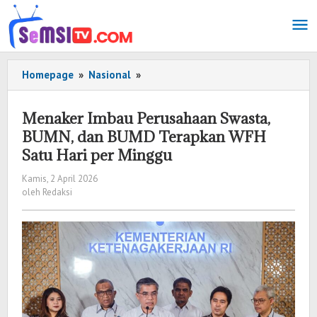
Lewati
ke
konten
Homepage
»
Nasional
»
Menaker
Imbau
Perusahaan
Menaker Imbau Perusahaan Swasta,
Swasta,
BUMN, dan BUMD Terapkan WFH
BUMN,
Satu Hari per Minggu
dan
BUMD
Kamis, 2 April 2026
oleh
Terapkan
oleh
Redaksi
Redaksi
WFH
Satu
Hari
per
Minggu