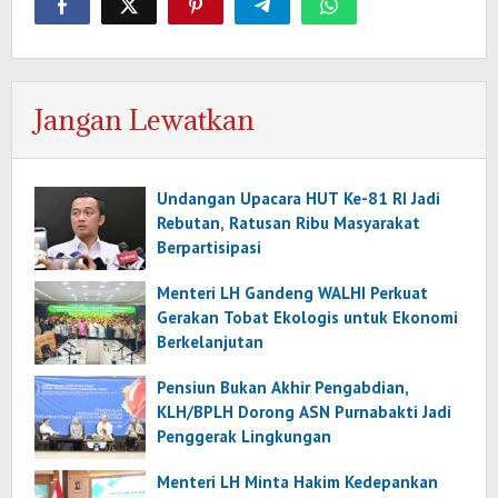
Jangan Lewatkan
Undangan Upacara HUT Ke-81 RI Jadi
Rebutan, Ratusan Ribu Masyarakat
Berpartisipasi
Menteri LH Gandeng WALHI Perkuat
Gerakan Tobat Ekologis untuk Ekonomi
Berkelanjutan
Pensiun Bukan Akhir Pengabdian,
KLH/BPLH Dorong ASN Purnabakti Jadi
Penggerak Lingkungan
Menteri LH Minta Hakim Kedepankan