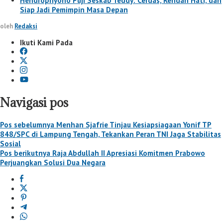
Hendropriyono Puji Seskab Teddy: Cerdas, Rendah Hati, dan
Siap Jadi Pemimpin Masa Depan
oleh
Redaksi
Ikuti Kami Pada
Navigasi pos
Pos sebelumnya
Menhan Sjafrie Tinjau Kesiapsiagaan Yonif TP
848/SPC di Lampung Tengah, Tekankan Peran TNI Jaga Stabilitas
Sosial
Pos berikutnya
Raja Abdullah II Apresiasi Komitmen Prabowo
Perjuangkan Solusi Dua Negara