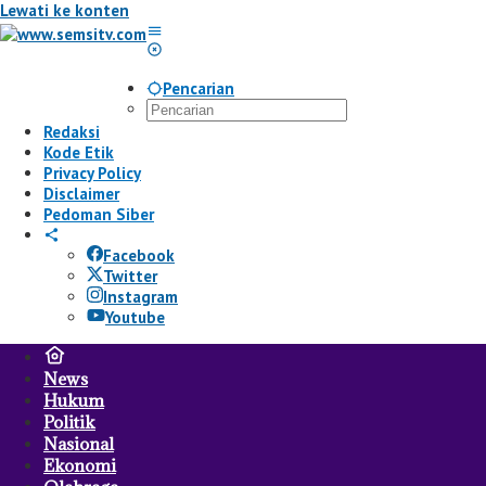
Lewati ke konten
Pencarian
Redaksi
Kode Etik
Privacy Policy
Disclaimer
Pedoman Siber
Facebook
Twitter
Instagram
Youtube
News
Hukum
Politik
Nasional
Ekonomi