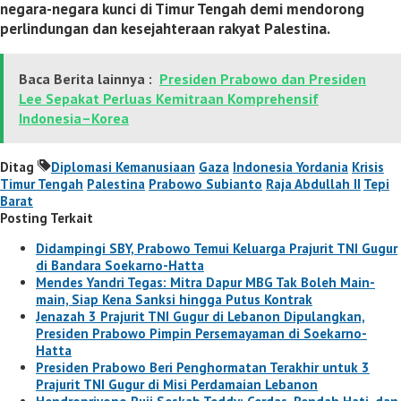
negara-negara kunci di Timur Tengah demi mendorong
perlindungan dan kesejahteraan rakyat Palestina.
Baca Berita lainnya :
Presiden Prabowo dan Presiden
Lee Sepakat Perluas Kemitraan Komprehensif
Indonesia–Korea
Ditag
Diplomasi Kemanusiaan
Gaza
Indonesia Yordania
Krisis
Timur Tengah
Palestina
Prabowo Subianto
Raja Abdullah II
Tepi
Barat
Posting Terkait
Didampingi SBY, Prabowo Temui Keluarga Prajurit TNI Gugur
di Bandara Soekarno-Hatta
Mendes Yandri Tegas: Mitra Dapur MBG Tak Boleh Main-
main, Siap Kena Sanksi hingga Putus Kontrak
Jenazah 3 Prajurit TNI Gugur di Lebanon Dipulangkan,
Presiden Prabowo Pimpin Persemayaman di Soekarno-
Hatta
Presiden Prabowo Beri Penghormatan Terakhir untuk 3
Prajurit TNI Gugur di Misi Perdamaian Lebanon