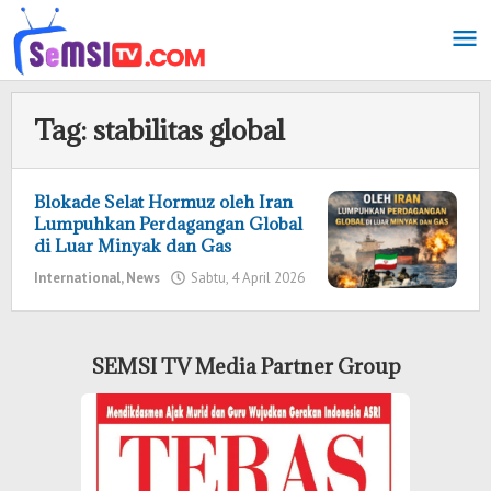
Lewati
ke
konten
Tag:
stabilitas global
Blokade Selat Hormuz oleh Iran
Lumpuhkan Perdagangan Global
di Luar Minyak dan Gas
International
,
News
Sabtu, 4 April 2026
oleh
Redaksi
SEMSI TV Media Partner Group