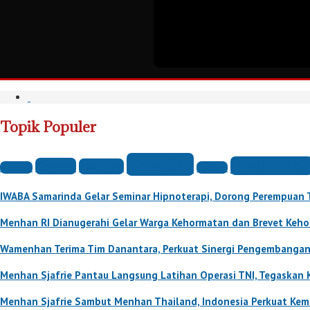
Topik Populer
Headline
Internationa
Daerah
Ekonomi
Budaya
Hukum
IWABA Samarinda Gelar Seminar Hipnoterapi, Dorong Perempuan 
Menhan RI Dianugerahi Gelar Warga Kehormatan dan Brevet Keho
Wamenhan Terima Tim Danantara, Perkuat Sinergi Pengembanga
Menhan Sjafrie Pantau Langsung Latihan Operasi TNI, Tegaskan K
Menhan Sjafrie Sambut Menhan Thailand, Indonesia Perkuat Kemi