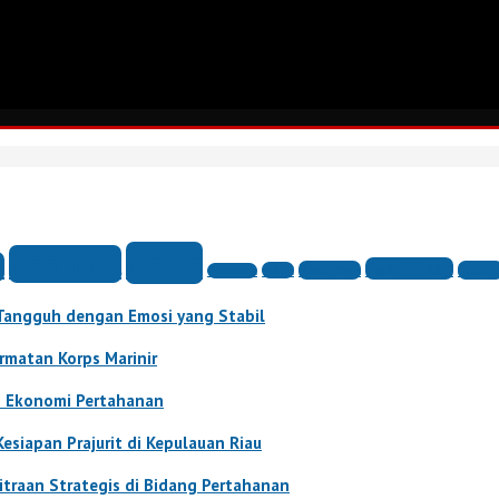
News
Nasional
l
Pendidikan
Parlemen
Politi
Opini
Olahraga
Tangguh dengan Emosi yang Stabil
rmatan Korps Marinir
n Ekonomi Pertahanan
esiapan Prajurit di Kepulauan Riau
traan Strategis di Bidang Pertahanan