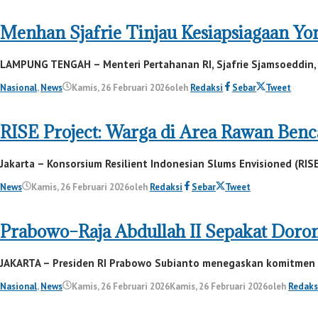
Menhan Sjafrie Tinjau Kesiapsiagaan Yo
LAMPUNG TENGAH – Menteri Pertahanan RI, Sjafrie Sjamsoeddin, m
Nasional
,
News
Kamis, 26 Februari 2026
oleh
Redaksi
Sebar
Tweet
RISE Project: Warga di Area Rawan Ben
Jakarta – Konsorsium Resilient Indonesian Slums Envisioned (RISE
News
Kamis, 26 Februari 2026
oleh
Redaksi
Sebar
Tweet
Prabowo–Raja Abdullah II Sepakat Doron
JAKARTA – Presiden RI Prabowo Subianto menegaskan komitmen ku
Nasional
,
News
Kamis, 26 Februari 2026
Kamis, 26 Februari 2026
oleh
Redaks