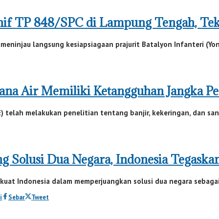
nif TP 848/SPC di Lampung Tengah, Teka
eninjau langsung kesiapsiagaan prajurit Batalyon Infanteri (Yo
cana Air Memiliki Ketangguhan Jangka P
) telah melakukan penelitian tentang banjir, kekeringan, dan sani
g Solusi Dua Negara, Indonesia Tegaska
at Indonesia dalam memperjuangkan solusi dua negara sebagai j
i
Sebar
Tweet