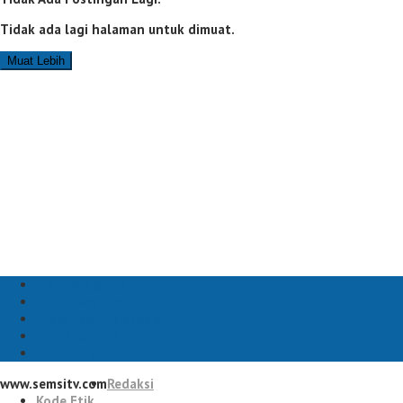
Tidak ada lagi halaman untuk dimuat.
Muat Lebih
Prabowo Subianto
Berita Nasional
Diplomasi Indonesia
berita terkini
Indonesia
www.semsitv.com
Redaksi
Kode Etik