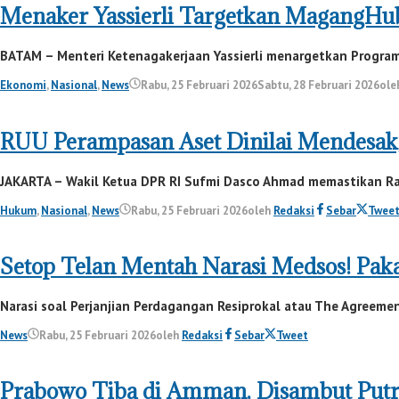
Menaker Yassierli Targetkan MagangHub
BATAM – Menteri Ketenagakerjaan Yassierli menargetkan Program
Ekonomi
,
Nasional
,
News
Rabu, 25 Februari 2026
Sabtu, 28 Februari 2026
ole
RUU Perampasan Aset Dinilai Mendesak
JAKARTA – Wakil Ketua DPR RI Sufmi Dasco Ahmad memastikan Ra
Hukum
,
Nasional
,
News
Rabu, 25 Februari 2026
oleh
Redaksi
Sebar
Twee
Setop Telan Mentah Narasi Medsos! Pak
Narasi soal Perjanjian Perdagangan Resiprokal atau The Agreement 
News
Rabu, 25 Februari 2026
oleh
Redaksi
Sebar
Tweet
Prabowo Tiba di Amman, Disambut Putr