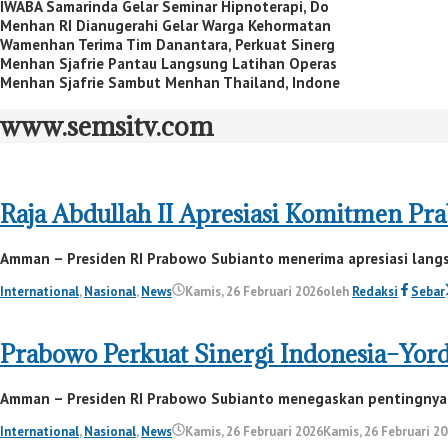
IWABA Samarinda Gelar Seminar Hipnoterapi, Do
Menhan RI Dianugerahi Gelar Warga Kehormatan
Wamenhan Terima Tim Danantara, Perkuat Sinerg
Menhan Sjafrie Pantau Langsung Latihan Operas
Menhan Sjafrie Sambut Menhan Thailand, Indone
www.semsitv.com
Raja Abdullah II Apresiasi Komitmen Pr
Amman – Presiden RI Prabowo Subianto menerima apresiasi langsun
International
,
Nasional
,
News
Kamis, 26 Februari 2026
oleh
Redaksi
Sebar
Prabowo Perkuat Sinergi Indonesia–Yord
Amman – Presiden RI Prabowo Subianto menegaskan pentingnya p
International
,
Nasional
,
News
Kamis, 26 Februari 2026
Kamis, 26 Februari 2