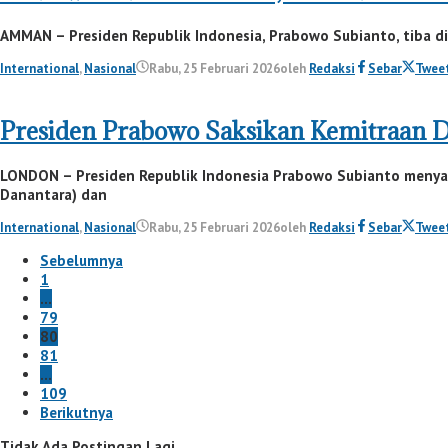
AMMAN – Presiden Republik Indonesia, Prabowo Subianto, tiba di
International
,
Nasional
Rabu, 25 Februari 2026
oleh
Redaksi
Sebar
Twee
Presiden Prabowo Saksikan Kemitraan D
LONDON – Presiden Republik Indonesia Prabowo Subianto menyak
Danantara) dan
International
,
Nasional
Rabu, 25 Februari 2026
oleh
Redaksi
Sebar
Twee
Sebelumnya
1
…
79
80
81
…
109
Berikutnya
Tidak Ada Postingan Lagi.