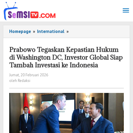
Lewati
ke
konten
Homepage
»
International
»
Prabowo
Tegaskan
Kepastian
Prabowo Tegaskan Kepastian Hukum
Hukum
di Washington DC, Investor Global Siap
di
Tambah Investasi ke Indonesia
Washington
DC,
Jumat, 20 Februari 2026
oleh
Investor
oleh
Redaksi
Redaksi
Global
Siap
Tambah
Investasi
ke
Indonesia