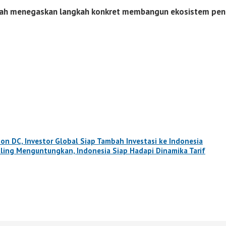
tah menegaskan langkah konkret membangun ekosistem pend
 DC, Investor Global Siap Tambah Investasi ke Indonesia
ng Menguntungkan, Indonesia Siap Hadapi Dinamika Tarif