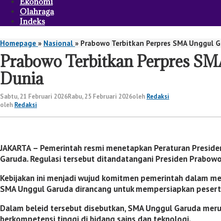
Ekonomi
Olahraga
Indeks
Homepage
»
Nasional
»
Prabowo Terbitkan Perpres SMA Unggul Ga
Prabowo Terbitkan Perpres SMA
Dunia
Sabtu, 21 Februari 2026
Rabu, 25 Februari 2026
oleh
Redaksi
oleh
Redaksi
JAKARTA
– Pemerintah resmi menetapkan Peraturan Preside
Garuda. Regulasi tersebut ditandatangani Presiden
Prabowo
Kebijakan ini menjadi wujud komitmen pemerintah dalam me
SMA Unggul Garuda dirancang untuk mempersiapkan peserta d
Dalam beleid tersebut disebutkan, SMA Unggul Garuda mer
berkompetensi tinggi di bidang sains dan teknologi.